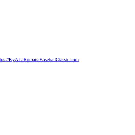
tps://
KyALaRomanaBaseballClassic.com