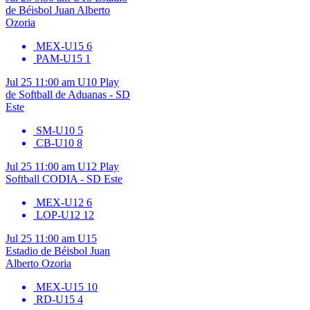
de Béisbol Juan Alberto
Ozoria
MEX-U15
6
PAM-U15
1
Jul 25
11:00 am
U10
Play
de Softball de Aduanas - SD
Este
SM-U10
5
CB-U10
8
Jul 25
11:00 am
U12
Play
Softball CODIA - SD Este
MEX-U12
6
LOP-U12
12
Jul 25
11:00 am
U15
Estadio de Béisbol Juan
Alberto Ozoria
MEX-U15
10
RD-U15
4