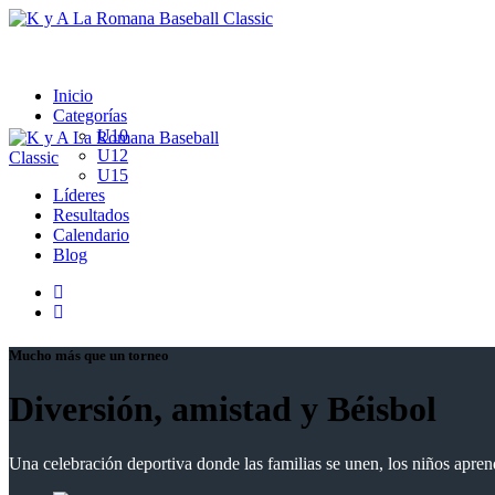
Inicio
Categorías
U10
U12
U15
Líderes
Resultados
Calendario
Blog
Mucho más que un torneo
Diversión, amistad y
Béisbol
Una celebración deportiva donde las familias se unen, los niños aprende