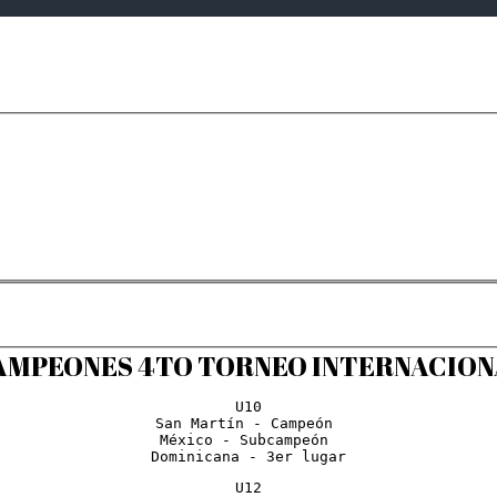
AMPEONES 4TO TORNEO INTERNACION
U10

San Martín - Campeón 

México - Subcampeón 

Dominicana - 3er lugar
U12
