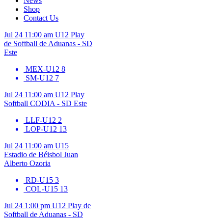
News
Shop
Contact Us
Jul 24
11:00 am
U12
Play
de Softball de Aduanas - SD
Este
MEX-U12
8
SM-U12
7
Jul 24
11:00 am
U12
Play
Softball CODIA - SD Este
LLF-U12
2
LOP-U12
13
Jul 24
11:00 am
U15
Estadio de Béisbol Juan
Alberto Ozoria
RD-U15
3
COL-U15
13
Jul 24
1:00 pm
U12
Play de
Softball de Aduanas - SD