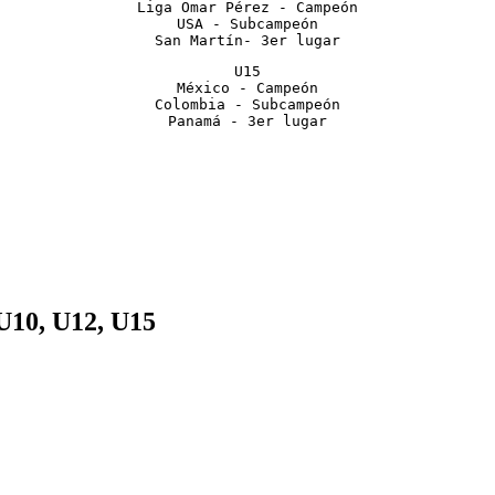
Liga Omar Pérez - Campeón

USA - Subcampeón

San Martín- 3er lugar
U15

México - Campeón

Colombia - Subcampeón

Panamá - 3er lugar
 U10, U12, U15