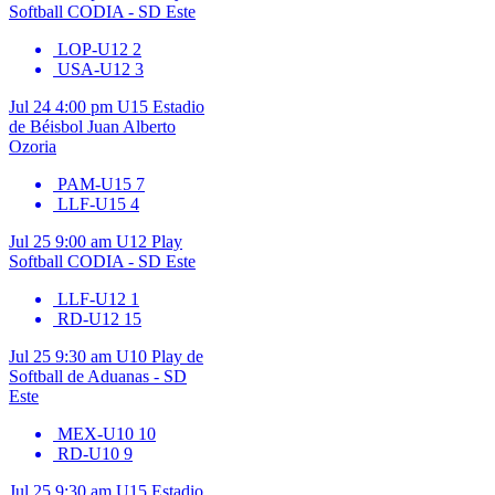
Softball CODIA - SD Este
LOP-U12
2
USA-U12
3
Jul 24
4:00 pm
U15
Estadio
de Béisbol Juan Alberto
Ozoria
PAM-U15
7
LLF-U15
4
Jul 25
9:00 am
U12
Play
Softball CODIA - SD Este
LLF-U12
1
RD-U12
15
Jul 25
9:30 am
U10
Play de
Softball de Aduanas - SD
Este
MEX-U10
10
RD-U10
9
Jul 25
9:30 am
U15
Estadio