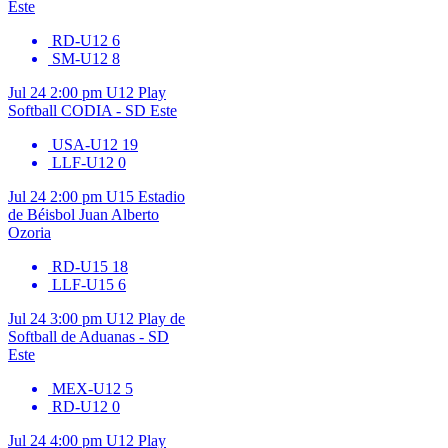
Este
RD-U12
6
SM-U12
8
Jul 24
2:00 pm
U12
Play
Softball CODIA - SD Este
USA-U12
19
LLF-U12
0
Jul 24
2:00 pm
U15
Estadio
de Béisbol Juan Alberto
Ozoria
RD-U15
18
LLF-U15
6
Jul 24
3:00 pm
U12
Play de
Softball de Aduanas - SD
Este
MEX-U12
5
RD-U12
0
Jul 24
4:00 pm
U12
Play