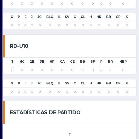
0
0
0
0
0
0
0
0
0
0
0
0
G
P
J
JI
JC
BLQ
IL
SV
C
CL
H
HR
BB
GP
K
0
0
0
0
0
0
0
0
0
0
0
0
0
0
0
RD-U10
T
HC
2B
3B
HR
CA
CE
BB
SF
P
BR
HBP
0
0
0
0
0
0
0
0
0
0
0
0
G
P
J
JI
JC
BLQ
IL
SV
C
CL
H
HR
BB
GP
K
0
0
0
0
0
0
0
0
0
0
0
0
0
0
0
ESTADÍSTICAS DE PARTIDO
T