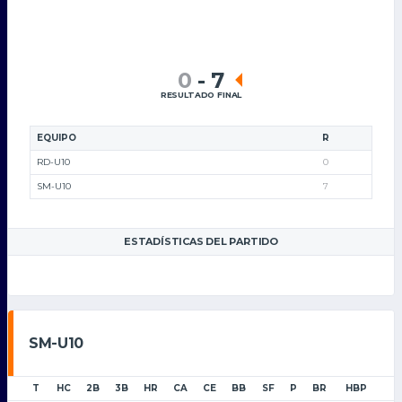
0
-
7
RESULTADO FINAL
EQUIPO
R
RD-U10
0
SM-U10
7
ESTADÍSTICAS DEL PARTIDO
SM-U10
T
HC
2B
3B
HR
CA
CE
BB
SF
P
BR
HBP