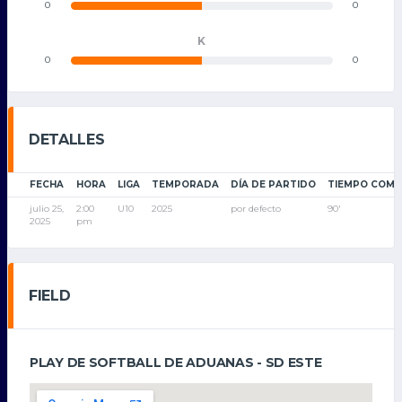
0
0
K
0
0
DETALLES
FECHA
HORA
LIGA
TEMPORADA
DÍA DE PARTIDO
TIEMPO COMP
julio 25,
2:00
U10
2025
por defecto
90'
2025
pm
FIELD
PLAY DE SOFTBALL DE ADUANAS - SD ESTE