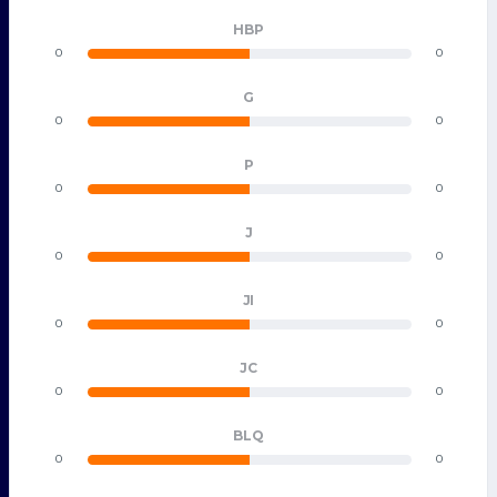
HBP
0
0
G
0
0
P
0
0
J
0
0
JI
0
0
JC
0
0
BLQ
0
0