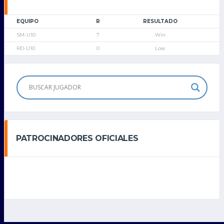
EQUIPO
R
RESULTADO
SM-U10
7
Win
RD-U10
0
Loss
PATROCINADORES OFICIALES