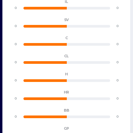
IL
0
0
SV
0
0
C
0
0
CL
0
0
H
0
0
HR
0
0
BB
0
0
GP