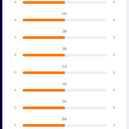
0
0
HC
0
0
2B
0
0
3B
0
0
CA
0
0
CE
0
0
SF
0
0
BR
0
0