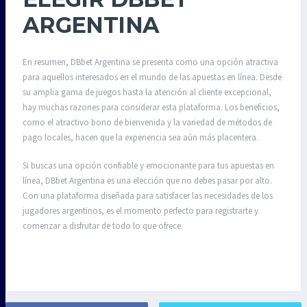
ARGENTINA
En resumen, DBbet Argentina se presenta como una opción atractiva
para aquellos interesados en el mundo de las apuestas en línea. Desde
su amplia gama de juegos hasta la atención al cliente excepcional,
hay muchas razones para considerar esta plataforma. Los beneficios,
como el atractivo bono de bienvenida y la variedad de métodos de
pago locales, hacen que la experiencia sea aún más placentera.
Si buscas una opción confiable y emocionante para tus apuestas en
línea, DBbet Argentina es una elección que no debes pasar por alto.
Con una plataforma diseñada para satisfacer las necesidades de los
jugadores argentinos, es el momento perfecto para registrarte y
comenzar a disfrutar de todo lo que ofrece.