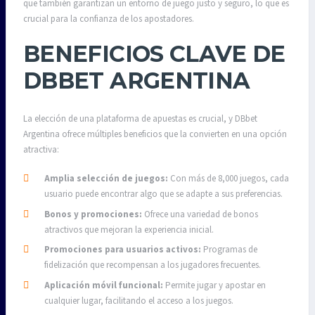
que también garantizan un entorno de juego justo y seguro, lo que es
crucial para la confianza de los apostadores.
BENEFICIOS CLAVE DE
DBBET ARGENTINA
La elección de una plataforma de apuestas es crucial, y DBbet
Argentina ofrece múltiples beneficios que la convierten en una opción
atractiva:
Amplia selección de juegos:
Con más de 8,000 juegos, cada
usuario puede encontrar algo que se adapte a sus preferencias.
Bonos y promociones:
Ofrece una variedad de bonos
atractivos que mejoran la experiencia inicial.
Promociones para usuarios activos:
Programas de
fidelización que recompensan a los jugadores frecuentes.
Aplicación móvil funcional:
Permite jugar y apostar en
cualquier lugar, facilitando el acceso a los juegos.