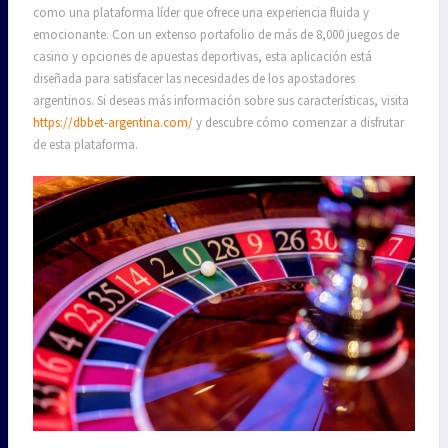
como una plataforma líder que ofrece una experiencia fluida y
emocionante. Con un extenso portafolio de más de 8,000 juegos de
casino y opciones de apuestas deportivas, esta aplicación está
diseñada para satisfacer las necesidades de los apostadores
argentinos. Si deseas más información sobre sus características, visita
https://dbbet-argentina.com/
y descubre cómo comenzar a disfrutar
de esta plataforma.