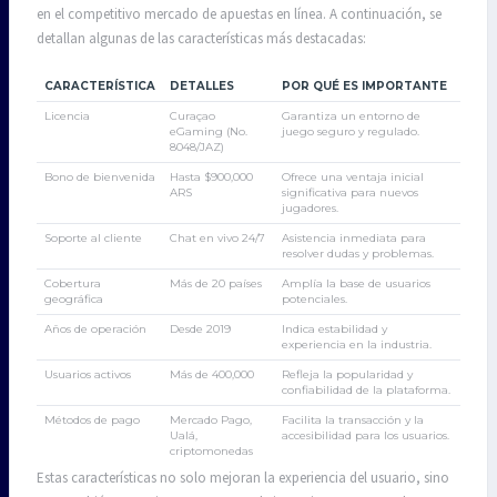
en el competitivo mercado de apuestas en línea. A continuación, se
detallan algunas de las características más destacadas:
CARACTERÍSTICA
DETALLES
POR QUÉ ES IMPORTANTE
Licencia
Curaçao
Garantiza un entorno de
eGaming (No.
juego seguro y regulado.
8048/JAZ)
Bono de bienvenida
Hasta $900,000
Ofrece una ventaja inicial
ARS
significativa para nuevos
jugadores.
Soporte al cliente
Chat en vivo 24/7
Asistencia inmediata para
resolver dudas y problemas.
Cobertura
Más de 20 países
Amplía la base de usuarios
geográfica
potenciales.
Años de operación
Desde 2019
Indica estabilidad y
experiencia en la industria.
Usuarios activos
Más de 400,000
Refleja la popularidad y
confiabilidad de la plataforma.
Métodos de pago
Mercado Pago,
Facilita la transacción y la
Ualá,
accesibilidad para los usuarios.
criptomonedas
Estas características no solo mejoran la experiencia del usuario, sino