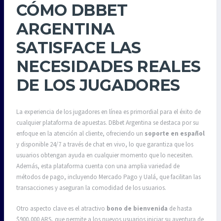
CÓMO DBBET
ARGENTINA
SATISFACE LAS
NECESIDADES REALES
DE LOS JUGADORES
La experiencia de los jugadores en línea es primordial para el éxito de
cualquier plataforma de apuestas. DBbet Argentina se destaca por su
enfoque en la atención al cliente, ofreciendo un
soporte en español
y disponible 24/7 a través de chat en vivo, lo que garantiza que los
usuarios obtengan ayuda en cualquier momento que lo necesiten.
Además, esta plataforma cuenta con una amplia variedad de
métodos de pago, incluyendo Mercado Pago y Ualá, que facilitan las
transacciones y aseguran la comodidad de los usuarios.
Otro aspecto clave es el atractivo
bono de bienvenida
de hasta
$900,000 ARS, que permite a los nuevos usuarios iniciar su aventura de