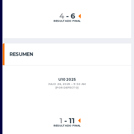
4
-
6
RESULTADO FINAL
RESUMEN
U10 2025
JULIO 26, 2025
9:30 AM
(POR DEFECTO)
1
-
11
RESULTADO FINAL