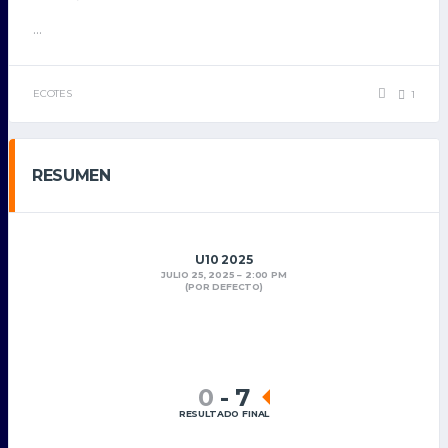
...
ECOTES
1
RESUMEN
U10 2025
JULIO 25, 2025
2:00 PM
(POR DEFECTO)
0
-
7
RESULTADO FINAL