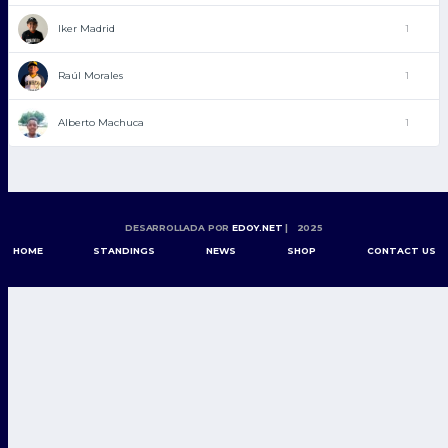
Iker Madrid
1
Raúl Morales
1
Alberto Machuca
1
DESARROLLADA POR
EDOY.NET
| 2025
HOME
STANDINGS
NEWS
SHOP
CONTACT US