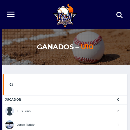
GANADOS –
U10
G
JUGADOR
G
Luis Sena
2
Jorge Rubio
1