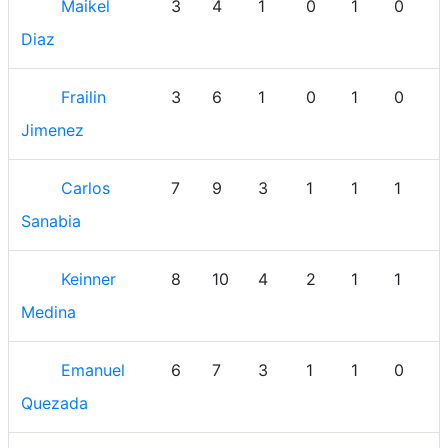
Maikel
3
4
1
0
1
0
Diaz
Frailin
3
6
1
0
1
0
Jimenez
Carlos
7
9
3
1
1
1
Sanabia
Keinner
8
10
4
2
1
1
Medina
Emanuel
6
7
3
1
1
0
1
Quezada