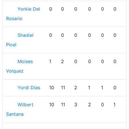
Yorkie Del
0
0
0
0
0
0
Rosario
Shadiel
0
0
0
0
0
0
Picel
Moises
1
2
0
0
0
0
Volquez
Yordi Días
10
11
2
1
1
0
Wilbert
10
11
3
2
0
1
Santana