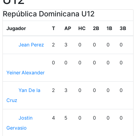
República Dominicana U12
Jugador
T
AP
HC
2B
1B
3B
Jean Perez
2
3
0
0
0
0
0
0
0
0
0
0
Yeiner Alexander
Yan De la
2
3
0
0
0
0
Cruz
Jostin
4
5
0
0
0
0
Gervasio