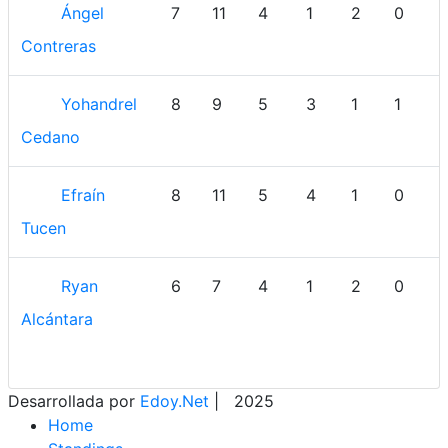
Ángel
7
11
4
1
2
0
1
Contreras
Yohandrel
8
9
5
3
1
1
Cedano
Efraín
8
11
5
4
1
0
Tucen
Ryan
6
7
4
1
2
0
1
Alcántara
Desarrollada por
Edoy.Net
| 2025
Home