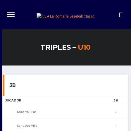
TRIPLES –
U10
3B
JUGADOR
3B
Roberto Frias
2
Santiago Villa
1