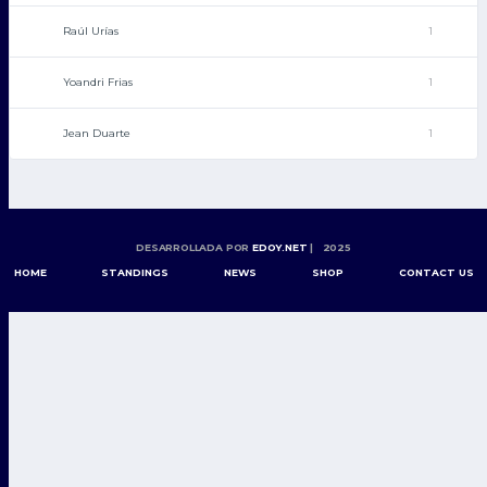
Raúl Urías
1
Yoandri Frias
1
Jean Duarte
1
DESARROLLADA POR
EDOY.NET
| 2025
HOME
STANDINGS
NEWS
SHOP
CONTACT US