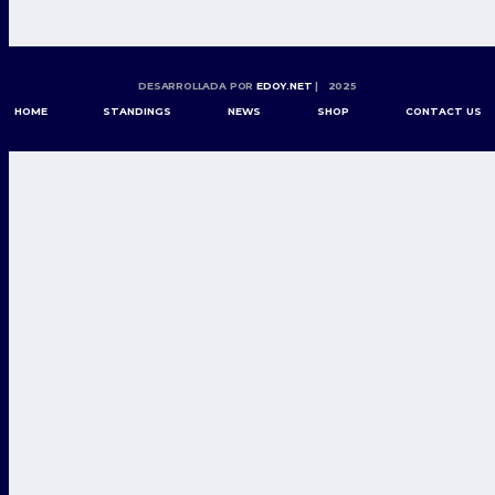
DESARROLLADA POR
EDOY.NET
| 2025
HOME
STANDINGS
NEWS
SHOP
CONTACT US