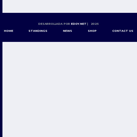
DESARROLLADA POR
EDOY.NET
| 2025
HOME
STANDINGS
NEWS
SHOP
CONTACT US