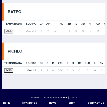
BATEO
TEMPORADA
EQUIPO
JJ
AP
T
HC
2B
1B
3B
HR
CA
C
2025
USA-U12
4
7
3
1
1
0
0
0
2
1
PICHEO
TEMPORADA
EQUIPO
JJ
G
P
PCL
J
JI
JC
BLQ
IL
SV
2025
USA-U12
1
1
0
0.00
1
0
0
0
4
0
DESARROLLADA POR
EDOY.NET
| 2025
HOME
STANDINGS
NEWS
SHOP
CONTACT US