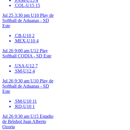
PAM-U15
4
COL-U15
15
Jul 25
3:30 pm
U10
Play de
Softball de Aduanas - SD
Este
CB-U10
2
MEX-U10
4
Jul 26
9:00 am
U12
Play
Softball CODIA - SD Este
USA-U12
7
SM-U12
4
Jul 26
9:30 am
U10
Play de
Softball de Aduanas - SD
Este
SM-U10
11
RD-U10
1
Jul 26
9:30 am
U15
Estadio
de Béisbol Juan Alberto
Ozoria