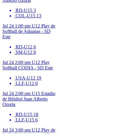
Alberto Ozoria
RD-U15
3
COL-U15
13
Jul 24
1:00 pm
U12
Play de
Softball de Aduanas - SD
Este
RD-U12
6
SM-U12
8
Jul 24
2:00 pm
U12
Play
Softball CODIA - SD Este
USA-U12
19
LLF-U12
0
Jul 24
2:00 pm
U15
Estadio
de Béisbol Juan Alberto
Ozoria
RD-U15
18
LLF-U15
6
Jul 24
3:00 pm
U12
Play de