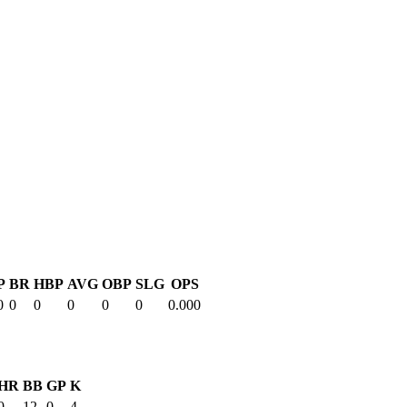
P
BR
HBP
AVG
OBP
SLG
OPS
0
0
0
0
0
0
0.000
HR
BB
GP
K
0
12
0
4