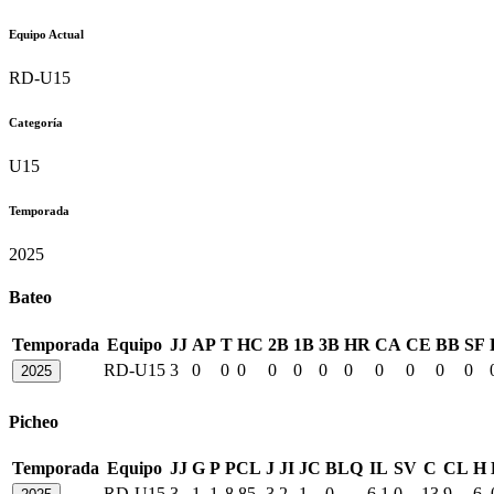
Equipo Actual
RD-U15
Categoría
U15
Temporada
2025
Bateo
Temporada
Equipo
JJ
AP
T
HC
2B
1B
3B
HR
CA
CE
BB
SF
RD-U15
3
0
0
0
0
0
0
0
0
0
0
0
2025
Picheo
Temporada
Equipo
JJ
G
P
PCL
J
JI
JC
BLQ
IL
SV
C
CL
H
RD-U15
3
1
1
8.85
3
2
1
0
6.1
0
13
9
6