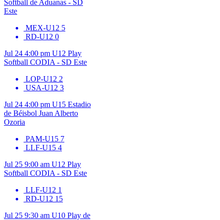
Softball de Aduanas - SD
Este
MEX-U12
5
RD-U12
0
Jul 24
4:00 pm
U12
Play
Softball CODIA - SD Este
LOP-U12
2
USA-U12
3
Jul 24
4:00 pm
U15
Estadio
de Béisbol Juan Alberto
Ozoria
PAM-U15
7
LLF-U15
4
Jul 25
9:00 am
U12
Play
Softball CODIA - SD Este
LLF-U12
1
RD-U12
15
Jul 25
9:30 am
U10
Play de