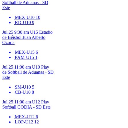
Softball de Aduanas - SD
Este
MEX-U10
10
RD-U10
9
Jul 25
9:30 am
U15
Estadio
de Béisbol Juan Alberto
Ozoria
MEX-U15
6
PAM-U15
1
Jul 25
11:00 am
U10
Play
de Softball de Aduanas - SD
Este
SM-U10
5
CB-U10
8
Jul 25
11:00 am
U12
Play
Softball CODIA - SD Este
MEX-U12
6
LOP-U12
12