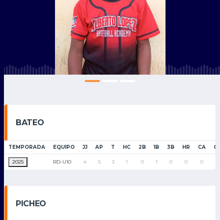
BATEO
TEMPORADA
EQUIPO
JJ
AP
T
HC
2B
1B
3B
HR
CA
C
2025
RD-U10
4
5
3
1
0
1
0
0
0
0
PICHEO