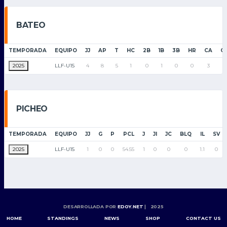
BATEO
TEMPORADA
EQUIPO
JJ
AP
T
HC
2B
1B
3B
HR
CA
C
2025
LLF-U15
4
8
5
1
0
1
0
0
3
0
PICHEO
TEMPORADA
EQUIPO
JJ
G
P
PCL
J
JI
JC
BLQ
IL
SV
2025
LLF-U15
1
0
0
54.55
1
0
0
0
1.1
0
DESARROLLADA POR
EDOY.NET
| 2025
HOME
STANDINGS
NEWS
SHOP
CONTACT US