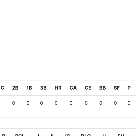
HC
2B
1B
3B
HR
CA
CE
BB
SF
P
0
0
0
0
0
0
0
0
0
P
PCL
J
JI
JC
BLQ
IL
SV