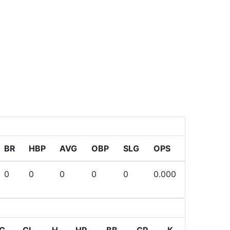
BR
HBP
AVG
OBP
SLG
OPS
0
0
0
0
0
0.000
C
CL
H
HR
BB
GP
K