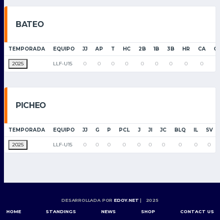
BATEO
TEMPORADA
EQUIPO
JJ
AP
T
HC
2B
1B
3B
HR
CA
C
2025
LLF-U15
0
0
0
0
0
0
0
0
0
0
PICHEO
TEMPORADA
EQUIPO
JJ
G
P
PCL
J
JI
JC
BLQ
IL
SV
2025
LLF-U15
0
0
0
0
0
0
0
0
0
0
DESARROLLADA POR
EDOY.NET
| 2025
HOME
STANDINGS
NEWS
SHOP
CONTACT US