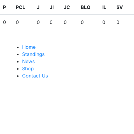
P
PCL
J
JI
JC
BLQ
IL
SV
0
0
0
0
0
0
0
0
Home
Standings
News
Shop
Contact Us