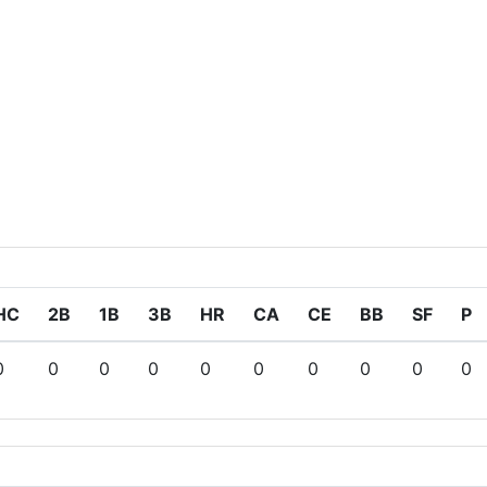
HC
2B
1B
3B
HR
CA
CE
BB
SF
P
0
0
0
0
0
0
0
0
0
0