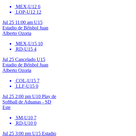
MEX-U12
6
LOP-U12
12
Jul 25
11:00 am
U15
Estadio de Béisbol Juan
Alberto Ozoria
MEX-U15
10
RD-U15
4
Jul 25
Cancelado
U15
Estadio de Béisbol Juan
Alberto Ozoria
COL-U15
7
LLF-U15
0
Jul 25
2:00 pm
U10
Play de
Softball de Aduanas - SD
Este
SM-U10
7
RD-U10
0
Jul 25
3:00 pm
U15
Estadio