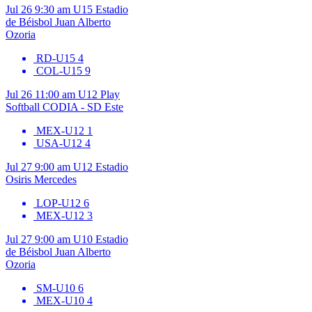
Jul 26
9:30 am
U15
Estadio
de Béisbol Juan Alberto
Ozoria
RD-U15
4
COL-U15
9
Jul 26
11:00 am
U12
Play
Softball CODIA - SD Este
MEX-U12
1
USA-U12
4
Jul 27
9:00 am
U12
Estadio
Osiris Mercedes
LOP-U12
6
MEX-U12
3
Jul 27
9:00 am
U10
Estadio
de Béisbol Juan Alberto
Ozoria
SM-U10
6
MEX-U10
4