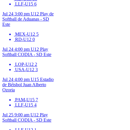
LLF-U15
6
Jul 24
3:00 pm
U12
Play de
Softball de Aduanas - SD
Este
MEX-U12
5
RD-U12
0
Jul 24
4:00 pm
U12
Play
Softball CODIA - SD Este
LOP-U12
2
USA-U12
3
Jul 24
4:00 pm
U15
Estadio
de Béisbol Juan Alberto
Ozoria
PAM-U15
7
LLF-U15
4
Jul 25
9:00 am
U12
Play
Softball CODIA - SD Este
LLF-U12
1