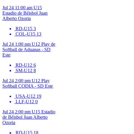
Jul 24
11:00 am
U15
Estadio de Béisbol Juan
Alberto Ozoria
RD-U15
3
COL-U15
13
Jul 24
1:00 pm
U12
Play de
Softball de Aduanas - SD
Este
RD-U12
6
SM-U12
8
Jul 24
2:00 pm
U12
Play
Softball CODIA - SD Este
USA-U12
19
LLF-U12
0
Jul 24
2:00 pm
U15
Estadio
de Béisbol Juan Alberto
Ozoria
RD-U15
18