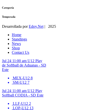
Categoría
Temporada
Desarrollada por
Edoy.Net
| 2025
Home
Standings
News
Shop
Contact Us
Jul 24
11:00 am
U12
Play
de Softball de Aduanas - SD
Este
MEX-U12
8
SM-U12
7
Jul 24
11:00 am
U12
Play
Softball CODIA - SD Este
LLF-U12
2
LOP-U12
13