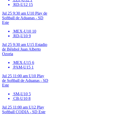
RD-U12
15
Jul 25
9:30 am
U10
Play de
Softball de Aduanas - SD
Este
MEX-U10
10
RD-U10
9
Jul 25
9:30 am
U15
Estadio
de Béisbol Juan Alberto
Ozoria
MEX-U15
6
PAM-U15
1
Jul 25
11:00 am
U10
Play
de Softball de Aduanas - SD
Este
SM-U10
5
CB-U10
8
Jul 25
11:00 am
U12
Play
Softball CODIA - SD Este