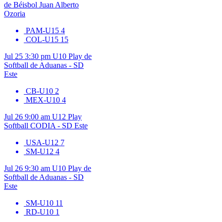
de Béisbol Juan Alberto
Ozoria
PAM-U15
4
COL-U15
15
Jul 25
3:30 pm
U10
Play de
Softball de Aduanas - SD
Este
CB-U10
2
MEX-U10
4
Jul 26
9:00 am
U12
Play
Softball CODIA - SD Este
USA-U12
7
SM-U12
4
Jul 26
9:30 am
U10
Play de
Softball de Aduanas - SD
Este
SM-U10
11
RD-U10
1