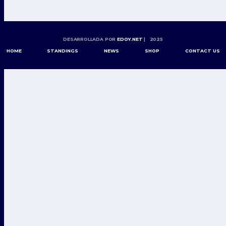
DESARROLLADA POR
EDOY.NET
| 2025
HOME
STANDINGS
NEWS
SHOP
CONTACT US