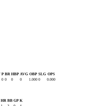
F
P
BR
HBP
AVG
OBP
SLG
OPS
0
0
0
0
1.000
0
0.000
HR
BB
GP
K
1
3
0
4