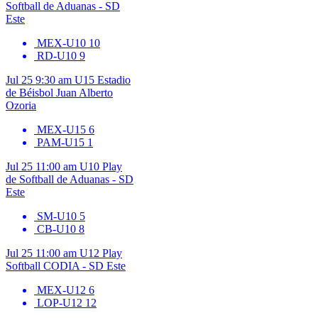
Softball de Aduanas - SD
Este
MEX-U10
10
RD-U10
9
Jul 25
9:30 am
U15
Estadio
de Béisbol Juan Alberto
Ozoria
MEX-U15
6
PAM-U15
1
Jul 25
11:00 am
U10
Play
de Softball de Aduanas - SD
Este
SM-U10
5
CB-U10
8
Jul 25
11:00 am
U12
Play
Softball CODIA - SD Este
MEX-U12
6
LOP-U12
12