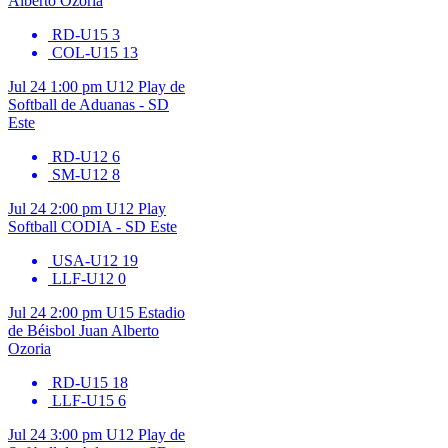
Alberto Ozoria
RD-U15
3
COL-U15
13
Jul 24
1:00 pm
U12
Play de
Softball de Aduanas - SD
Este
RD-U12
6
SM-U12
8
Jul 24
2:00 pm
U12
Play
Softball CODIA - SD Este
USA-U12
19
LLF-U12
0
Jul 24
2:00 pm
U15
Estadio
de Béisbol Juan Alberto
Ozoria
RD-U15
18
LLF-U15
6
Jul 24
3:00 pm
U12
Play de