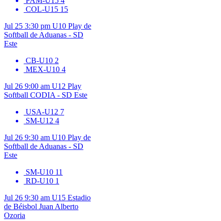
PAM-U15
4
COL-U15
15
Jul 25
3:30 pm
U10
Play de
Softball de Aduanas - SD
Este
CB-U10
2
MEX-U10
4
Jul 26
9:00 am
U12
Play
Softball CODIA - SD Este
USA-U12
7
SM-U12
4
Jul 26
9:30 am
U10
Play de
Softball de Aduanas - SD
Este
SM-U10
11
RD-U10
1
Jul 26
9:30 am
U15
Estadio
de Béisbol Juan Alberto
Ozoria