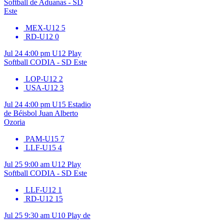
Softball de Aduanas - SD
Este
MEX-U12
5
RD-U12
0
Jul 24
4:00 pm
U12
Play
Softball CODIA - SD Este
LOP-U12
2
USA-U12
3
Jul 24
4:00 pm
U15
Estadio
de Béisbol Juan Alberto
Ozoria
PAM-U15
7
LLF-U15
4
Jul 25
9:00 am
U12
Play
Softball CODIA - SD Este
LLF-U12
1
RD-U12
15
Jul 25
9:30 am
U10
Play de