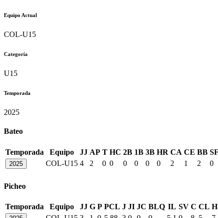
Equipo Actual
COL-U15
Categoría
U15
Temporada
2025
Bateo
Temporada
Equipo
JJ
AP
T
HC
2B
1B
3B
HR
CA
CE
BB
S
COL-U15
4
2
0
0
0
0
0
0
2
1
2
0
2025
Picheo
Temporada
Equipo
JJ
G
P
PCL
J
JI
JC
BLQ
IL
SV
C
CL
H
COL-U15
3
1
0
5.88
3
0
0
0
5.1
0
8
5
7