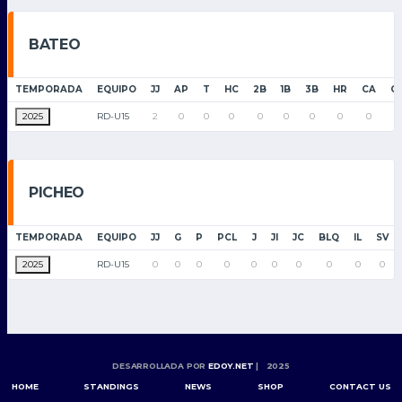
BATEO
TEMPORADA
EQUIPO
JJ
AP
T
HC
2B
1B
3B
HR
CA
C
2025
RD-U15
2
0
0
0
0
0
0
0
0
0
PICHEO
TEMPORADA
EQUIPO
JJ
G
P
PCL
J
JI
JC
BLQ
IL
SV
2025
RD-U15
0
0
0
0
0
0
0
0
0
0
DESARROLLADA POR
EDOY.NET
| 2025
HOME
STANDINGS
NEWS
SHOP
CONTACT US