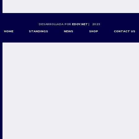
DESARROLLADA POR
EDOY.NET
| 2025
HOME
STANDINGS
NEWS
SHOP
CONTACT US