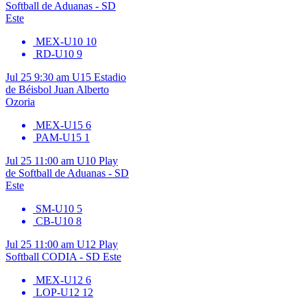
Softball de Aduanas - SD
Este
MEX-U10
10
RD-U10
9
Jul 25
9:30 am
U15
Estadio
de Béisbol Juan Alberto
Ozoria
MEX-U15
6
PAM-U15
1
Jul 25
11:00 am
U10
Play
de Softball de Aduanas - SD
Este
SM-U10
5
CB-U10
8
Jul 25
11:00 am
U12
Play
Softball CODIA - SD Este
MEX-U12
6
LOP-U12
12