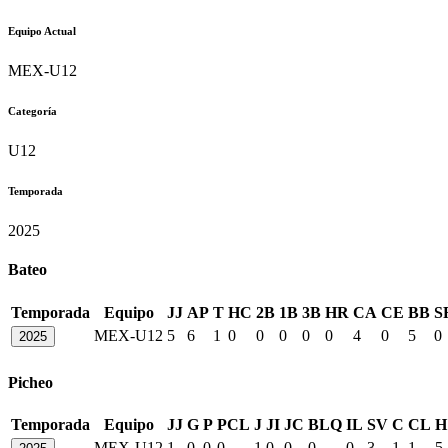
Equipo Actual
MEX-U12
Categoría
U12
Temporada
2025
Bateo
Temporada
Equipo
JJ
AP
T
HC
2B
1B
3B
HR
CA
CE
BB
S
MEX-U12
5
6
1
0
0
0
0
0
4
0
5
0
2025
Picheo
Temporada
Equipo
JJ
G
P
PCL
J
JI
JC
BLQ
IL
SV
C
CL
H
MEX-U12
1
0
0
0
1
0
0
0
0
3
1
1
5