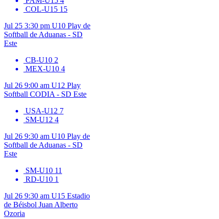
PAM-U15
4
COL-U15
15
Jul 25
3:30 pm
U10
Play de
Softball de Aduanas - SD
Este
CB-U10
2
MEX-U10
4
Jul 26
9:00 am
U12
Play
Softball CODIA - SD Este
USA-U12
7
SM-U12
4
Jul 26
9:30 am
U10
Play de
Softball de Aduanas - SD
Este
SM-U10
11
RD-U10
1
Jul 26
9:30 am
U15
Estadio
de Béisbol Juan Alberto
Ozoria