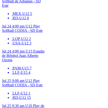
Softball de Aduanas - SD
Este
MEX-U12
5
RD-U12
0
Jul 24
4:00 pm
U12
Play
Softball CODIA - SD Este
LOP-U12
2
USA-U12
3
Jul 24
4:00 pm
U15
Estadio
de Béisbol Juan Alberto
Ozoria
PAM-U15
7
LLF-U15
4
Jul 25
9:00 am
U12
Play
Softball CODIA - SD Este
LLF-U12
1
RD-U12
15
Jul 25
9:30 am
U10
Play de