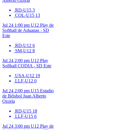
Alberto Ozoria
RD-U15
3
COL-U15
13
Jul 24
1:00 pm
U12
Play de
Softball de Aduanas - SD
Este
RD-U12
6
SM-U12
8
Jul 24
2:00 pm
U12
Play
Softball CODIA - SD Este
USA-U12
19
LLF-U12
0
Jul 24
2:00 pm
U15
Estadio
de Béisbol Juan Alberto
Ozoria
RD-U15
18
LLF-U15
6
Jul 24
3:00 pm
U12
Play de