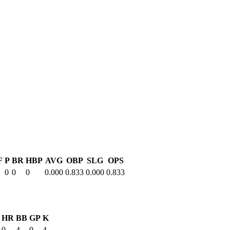
F
P
BR
HBP
AVG
OBP
SLG
OPS
0
0
0
0.000
0.833
0.000
0.833
HR
BB
GP
K
0
4
0
4