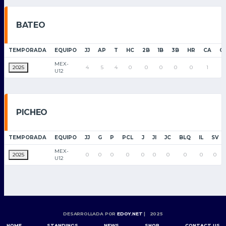
BATEO
TEMPORADA
EQUIPO
JJ
AP
T
HC
2B
1B
3B
HR
CA
C
MEX-
2025
4
5
4
0
0
0
0
0
1
0
U12
PICHEO
TEMPORADA
EQUIPO
JJ
G
P
PCL
J
JI
JC
BLQ
IL
SV
MEX-
2025
0
0
0
0
0
0
0
0
0
0
U12
DESARROLLADA POR
EDOY.NET
| 2025
HOME
STANDINGS
NEWS
SHOP
CONTACT US