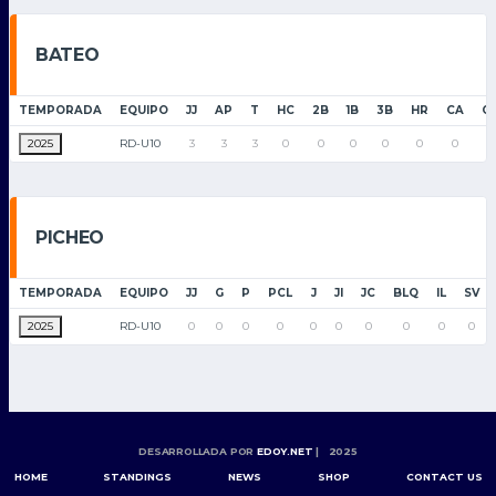
BATEO
TEMPORADA
EQUIPO
JJ
AP
T
HC
2B
1B
3B
HR
CA
C
2025
RD-U10
3
3
3
0
0
0
0
0
0
0
PICHEO
TEMPORADA
EQUIPO
JJ
G
P
PCL
J
JI
JC
BLQ
IL
SV
2025
RD-U10
0
0
0
0
0
0
0
0
0
0
DESARROLLADA POR
EDOY.NET
| 2025
HOME
STANDINGS
NEWS
SHOP
CONTACT US