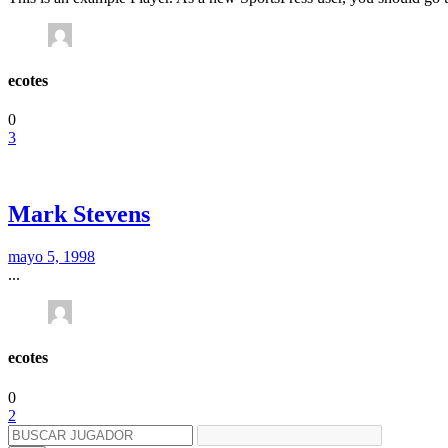
ecotes
0
3
Mark Stevens
mayo 5, 1998
...
ecotes
0
2