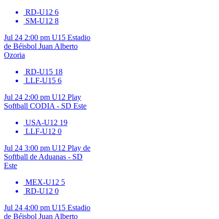
RD-U12
6
SM-U12
8
Jul 24
2:00 pm
U15
Estadio
de Béisbol Juan Alberto
Ozoria
RD-U15
18
LLF-U15
6
Jul 24
2:00 pm
U12
Play
Softball CODIA - SD Este
USA-U12
19
LLF-U12
0
Jul 24
3:00 pm
U12
Play de
Softball de Aduanas - SD
Este
MEX-U12
5
RD-U12
0
Jul 24
4:00 pm
U15
Estadio
de Béisbol Juan Alberto