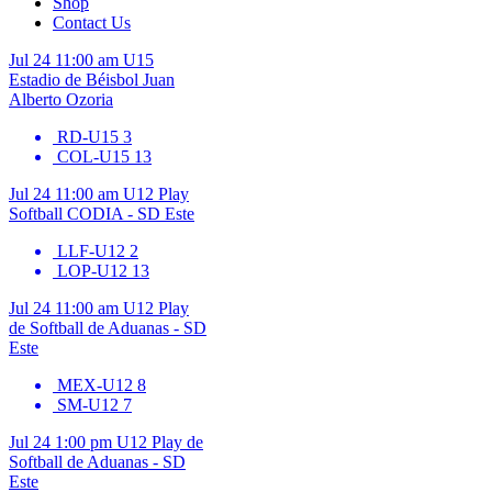
Shop
Contact Us
Jul 24
11:00 am
U15
Estadio de Béisbol Juan
Alberto Ozoria
RD-U15
3
COL-U15
13
Jul 24
11:00 am
U12
Play
Softball CODIA - SD Este
LLF-U12
2
LOP-U12
13
Jul 24
11:00 am
U12
Play
de Softball de Aduanas - SD
Este
MEX-U12
8
SM-U12
7
Jul 24
1:00 pm
U12
Play de
Softball de Aduanas - SD
Este