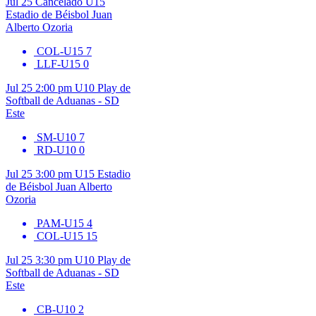
Jul 25
Cancelado
U15
Estadio de Béisbol Juan
Alberto Ozoria
COL-U15
7
LLF-U15
0
Jul 25
2:00 pm
U10
Play de
Softball de Aduanas - SD
Este
SM-U10
7
RD-U10
0
Jul 25
3:00 pm
U15
Estadio
de Béisbol Juan Alberto
Ozoria
PAM-U15
4
COL-U15
15
Jul 25
3:30 pm
U10
Play de
Softball de Aduanas - SD
Este
CB-U10
2