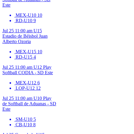
Este
MEX-U10
10
RD-U10
9
Jul 25
11:00 am
U15
Estadio de Béisbol Juan
Alberto Ozoria
MEX-U15
10
RD-U15
4
Jul 25
11:00 am
U12
Play
Softball CODIA - SD Este
MEX-U12
6
LOP-U12
12
Jul 25
11:00 am
U10
Play
de Softball de Aduanas - SD
Este
SM-U10
5
CB-U10
8