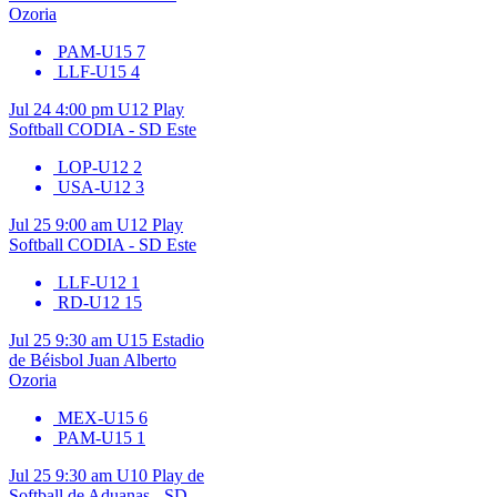
Ozoria
PAM-U15
7
LLF-U15
4
Jul 24
4:00 pm
U12
Play
Softball CODIA - SD Este
LOP-U12
2
USA-U12
3
Jul 25
9:00 am
U12
Play
Softball CODIA - SD Este
LLF-U12
1
RD-U12
15
Jul 25
9:30 am
U15
Estadio
de Béisbol Juan Alberto
Ozoria
MEX-U15
6
PAM-U15
1
Jul 25
9:30 am
U10
Play de
Softball de Aduanas - SD