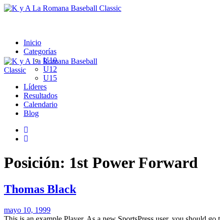
Inicio
Categorías
U10
U12
U15
Líderes
Resultados
Calendario
Blog
Posición:
1st Power Forward
Thomas Black
mayo 10, 1999
This is an example Player. As a new SportsPress user, you should go t