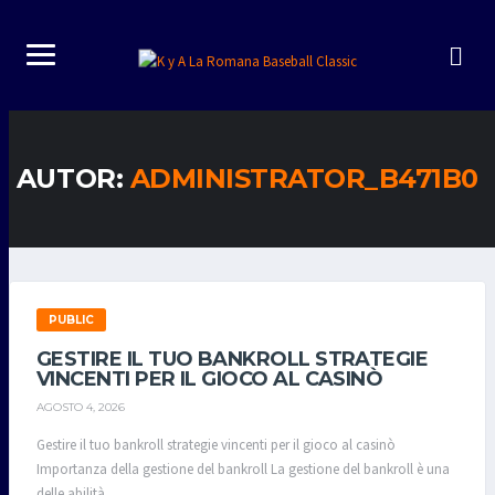
AUTOR:
ADMINISTRATOR_B471B0
PUBLIC
GESTIRE IL TUO BANKROLL STRATEGIE
VINCENTI PER IL GIOCO AL CASINÒ
AGOSTO 4, 2026
Gestire il tuo bankroll strategie vincenti per il gioco al casinò
Importanza della gestione del bankroll La gestione del bankroll è una
delle abilità...