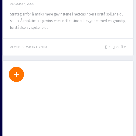
AGOSTO 4, 2026
Strategier for å maksimere gevinstene i nettcasinoer Forstå spillene du
spiller Å maksimere gevinstene i nettcasinoer begynner med en grundig
forståelse av spillene du...
ADMINISTRATOR_B471B0
3
0
0