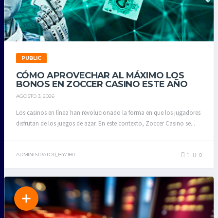
PUBLIC
CÓMO APROVECHAR AL MÁXIMO LOS
BONOS EN ZOCCER CASINO ESTE AÑO
AGOSTO 3, 2026
Los casinos en línea han revolucionado la forma en que los jugadores
disfrutan de los juegos de azar. En este contexto, Zoccer Casino se...
ADMINISTRATOR_B471B0
1
0