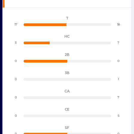
T
17
18
HC
3
7
2B
0
0
3B
0
1
CA
0
7
CE
0
5
SF
0
0