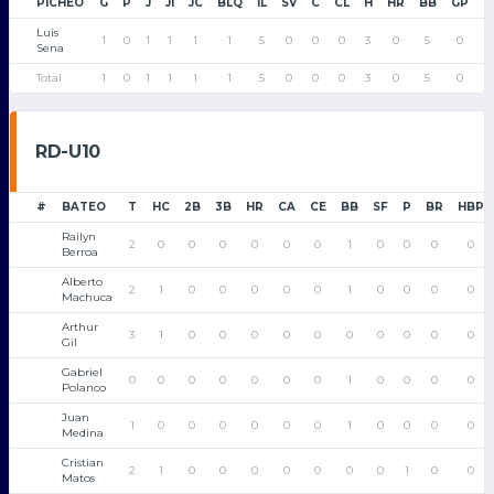
PICHEO
G
P
J
JI
JC
BLQ
IL
SV
C
CL
H
HR
BB
GP
K
Luis
1
0
1
1
1
1
5
0
0
0
3
0
5
0
6
Sena
Total
1
0
1
1
1
1
5
0
0
0
3
0
5
0
6
RD-U10
#
BATEO
T
HC
2B
3B
HR
CA
CE
BB
SF
P
BR
HBP
Railyn
2
0
0
0
0
0
0
1
0
0
0
0
Berroa
Alberto
2
1
0
0
0
0
0
1
0
0
0
0
Machuca
Arthur
3
1
0
0
0
0
0
0
0
0
0
0
Gil
Gabriel
0
0
0
0
0
0
0
1
0
0
0
0
Polanco
Juan
1
0
0
0
0
0
0
1
0
0
0
0
Medina
Cristian
2
1
0
0
0
0
0
0
0
1
0
0
Matos