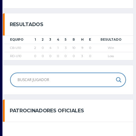
RESULTADOS
EQUIPO
1
2
3
4
5
R
H
E
RESULTADO
CB-U10
2
0
4
1
3
10
9
0
Win
RD-U10
0
0
0
0
0
0
3
0
Loss
PATROCINADORES OFICIALES