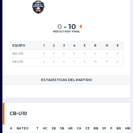
0
-
10
RESULTADO FINAL
EQUIPO
1
2
3
4
5
R
H
E
RD-U10
0
0
0
0
0
0
3
0
CB-U10
2
0
4
1
3
10
9
0
ESTADÍSTICAS DEL PARTIDO
CB-U10
#
BATEO
T
HC
2B
3B
HR
CA
CE
BB
SF
P
BR
HBP