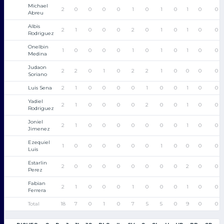
Michael
2
0
0
0
0
1
0
1
0
1
0
0
Abreu
Albis
2
1
0
0
0
2
0
1
0
1
0
0
Rodriguez
Onelbin
1
0
0
0
0
1
0
1
0
1
0
0
Medina
Judaon
2
2
0
1
0
2
2
1
0
0
0
0
Soriano
Luis Sena
2
1
0
0
0
0
1
0
0
1
0
0
Yadiel
2
1
0
0
0
0
2
0
0
1
0
0
Rodriguez
Joniel
2
1
0
0
0
0
0
0
0
1
0
0
Jimenez
Ezequiel
1
0
0
0
0
0
0
1
0
0
0
0
Luis
Estarlin
2
0
0
0
0
0
0
0
0
2
0
0
Perez
Fabian
2
1
0
0
0
1
0
0
0
1
0
0
Ferrera
Total
18
7
0
1
0
7
5
5
0
9
0
0