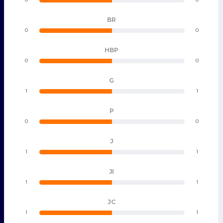
BR
0
0
HBP
0
0
G
1
1
P
0
0
J
1
1
JI
1
1
JC
1
1