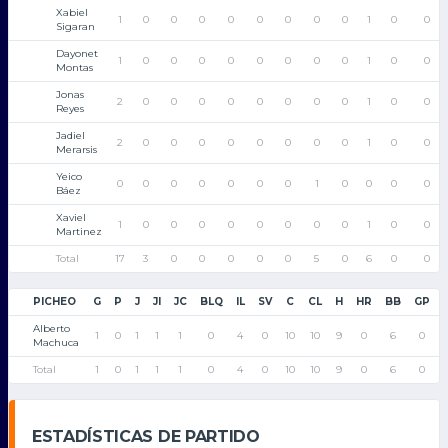
Xabiel
1
0
0
0
0
0
0
0
0
1
0
0
Sigaran
Dayonet
1
0
0
0
0
0
0
0
0
1
0
0
Montas
Jonas
2
0
0
0
0
0
0
0
0
1
0
0
Reyes
Jadiel
2
0
0
0
0
0
0
0
0
1
0
0
Merarsis
Yeico
0
0
0
0
0
0
0
1
0
0
0
0
Báez
Xaviel
1
0
0
0
0
0
0
0
0
1
0
0
Martinez
Total
17
3
0
0
0
0
0
5
0
6
0
0
PICHEO
G
P
J
JI
JC
BLQ
IL
SV
C
CL
H
HR
BB
GP
Alberto
1
0
1
1
1
0
4
0
10
10
9
0
6
0
Machuca
Total
1
0
1
1
1
0
4
0
10
10
9
0
6
0
ESTADÍSTICAS DE PARTIDO