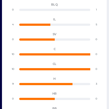
BLQ
0
1
IL
4
5
SV
0
0
C
10
0
CL
10
0
H
9
3
HR
0
0
BB