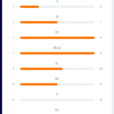
J
1
3
JI
1
1
JC
1
0
BLQ
1
0
IL
3
2.3
SV
0
0
C
0
13
CL