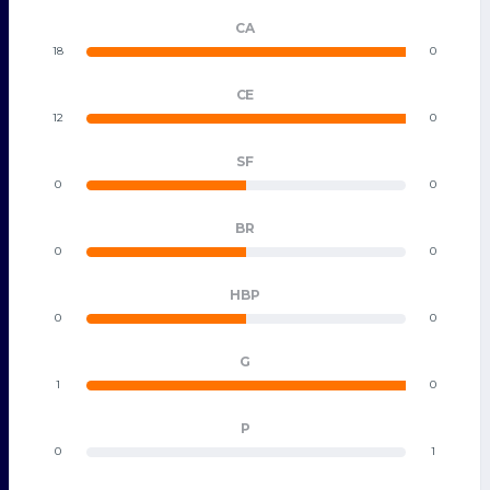
CA
18
0
CE
12
0
SF
0
0
BR
0
0
HBP
0
0
G
1
0
P
0
1