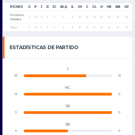
PICHEO
G
P
J
JI
JC
BLQ
IL
SV
C
CL
H
HR
BB
GP
Emiliano
1
0
1
1
1
1
3
0
0
0
0
0
0
0
9
Valadez
Total
1
0
1
1
1
1
3
0
0
0
0
0
0
0
9
ESTADÍSTICAS DE PARTIDO
T
25
10
HC
12
0
2B
3
0
3B
0
0