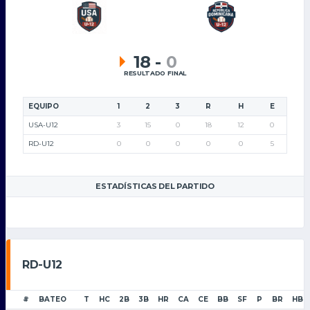
18
-
0
RESULTADO FINAL
EQUIPO
1
2
3
R
H
E
USA-U12
3
15
0
18
12
0
RD-U12
0
0
0
0
0
5
ESTADÍSTICAS DEL PARTIDO
RD-U12
#
BATEO
T
HC
2B
3B
HR
CA
CE
BB
SF
P
BR
HBP