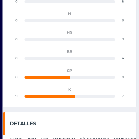
0
8
H
0
9
HR
0
3
BB
0
4
GP
0
0
K
9
7
DETALLES