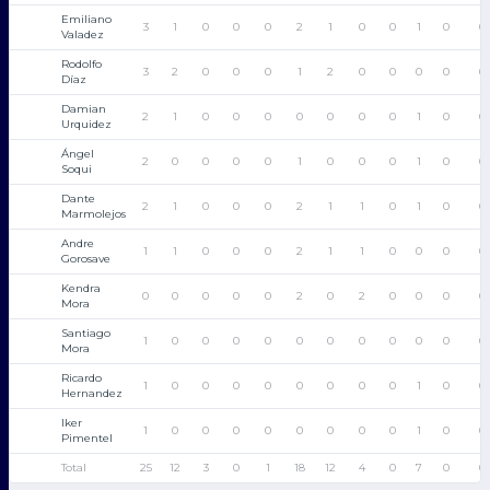
Emiliano
3
1
0
0
0
2
1
0
0
1
0
0
Valadez
Rodolfo
3
2
0
0
0
1
2
0
0
0
0
0
Díaz
Damian
2
1
0
0
0
0
0
0
0
1
0
0
Urquidez
Ángel
2
0
0
0
0
1
0
0
0
1
0
0
Soqui
Dante
2
1
0
0
0
2
1
1
0
1
0
0
Marmolejos
Andre
1
1
0
0
0
2
1
1
0
0
0
0
Gorosave
Kendra
0
0
0
0
0
2
0
2
0
0
0
0
Mora
Santiago
1
0
0
0
0
0
0
0
0
0
0
0
Mora
Ricardo
1
0
0
0
0
0
0
0
0
1
0
0
Hernandez
Iker
1
0
0
0
0
0
0
0
0
1
0
0
Pimentel
Total
25
12
3
0
1
18
12
4
0
7
0
0