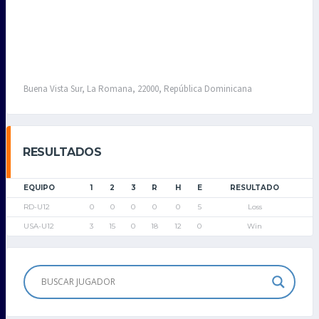
Buena Vista Sur, La Romana, 22000, República Dominicana
RESULTADOS
EQUIPO
1
2
3
R
H
E
RESULTADO
RD-U12
0
0
0
0
0
5
Loss
USA-U12
3
15
0
18
12
0
Win