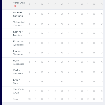
Yordi Días
1
0
0
0
0
0
0
0
0
1
0
0
Wilbert
1
0
0
0
0
0
0
0
0
1
0
0
Santana
Yohandrel
1
0
0
0
0
0
0
0
0
1
0
0
Cedano
Keinner
1
0
0
0
0
0
0
0
0
1
0
0
Medina
Emanuel
1
0
0
0
0
0
0
0
0
1
0
0
Quezada
Frailin
1
0
0
0
0
0
0
0
0
1
0
0
Jimenez
Ryan
1
0
0
0
0
0
0
0
0
1
0
0
Alcántara
Carlos
1
0
0
0
0
0
0
0
0
1
0
0
Sanabia
Efraín
1
0
0
0
0
0
0
0
0
1
0
0
Tucen
Yan De la
1
0
0
0
0
0
0
0
0
1
0
0
Cruz
Total
10
0
0
0
0
0
0
0
0
10
0
0