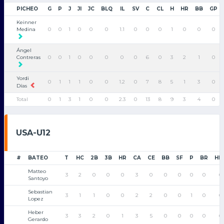
PICHEO
G
P
J
JI
JC
BLQ
IL
SV
C
CL
H
HR
BB
GP
Keinner
Medina
0
0
1
0
0
0
1.1
0
0
0
1
0
0
0
Ángel
Contreras
0
0
1
0
0
0
0
0
6
0
3
2
1
0
Yordi
0
1
1
1
0
0
1.2
0
7
8
5
1
3
0
Días
Total
0
1
3
1
0
0
2.3
0
13
8
9
3
4
0
USA-U12
#
BATEO
T
HC
2B
3B
HR
CA
CE
BB
SF
P
BR
HB
Matteo
3
2
0
0
0
3
0
0
0
0
0
0
Santoyo
Sebastian
3
1
1
0
0
2
2
0
0
1
0
0
Lopez
Heber
3
3
2
0
1
3
5
0
0
0
0
0
Gerardo