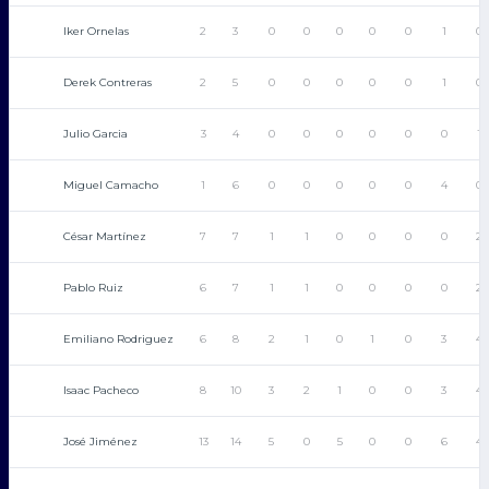
Iker Ornelas
2
3
0
0
0
0
0
1
0
Derek Contreras
2
5
0
0
0
0
0
1
0
Julio Garcia
3
4
0
0
0
0
0
0
1
Miguel Camacho
1
6
0
0
0
0
0
4
0
César Martínez
7
7
1
1
0
0
0
0
2
Pablo Ruiz
6
7
1
1
0
0
0
0
2
Emiliano Rodriguez
6
8
2
1
0
1
0
3
4
Isaac Pacheco
8
10
3
2
1
0
0
3
4
José Jiménez
13
14
5
0
5
0
0
6
4