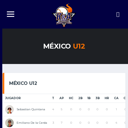
MÉXICO
U12
MÉXICO U12
JUGADOR
T
AP
HC
2B
1B
3B
HR
CA
CE
Sebastian Quintana
4
5
0
0
0
0
0
1
0
Emiliano De la Cerda
3
7
0
0
0
0
0
4
0